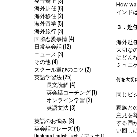
発音矯正
(3)
How wa
海外赴任
(6)
インド
海外移住
(2)
海外留学
(5)
３．赴
海外旅行
(3)
国際恋愛事情
(4)
海外赴
日常英会話
(12)
大切な
ニュース
(3)
はどん
その他
(4)
ミュニ
スクール選びのコツ
(2)
英語学習法
(25)
何を大切
長文読解
(4)
英会話コーチング
(1)
同じビ
オンライン学習
(2)
英語文法
(3)
家族と
意見を
英語のお悩み
(3)
する国
英会話フレーズ
(4)
い回し
Duolingo English Test（デュオリ