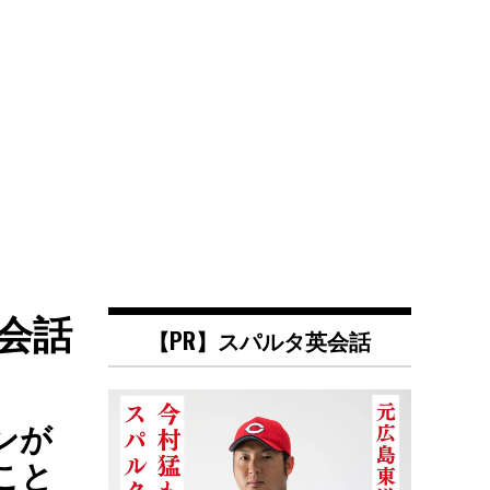
会話
【PR】スパルタ英会話
ンが
こと