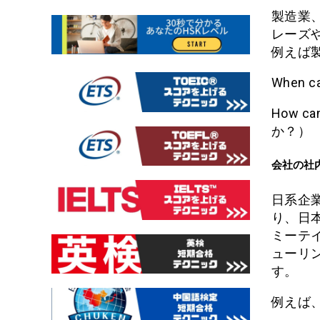
製造業
レーズ
例えば
When 
How ca
か？）
会社の社
日系企
り、日
ミーテ
ューリ
す。
例えば