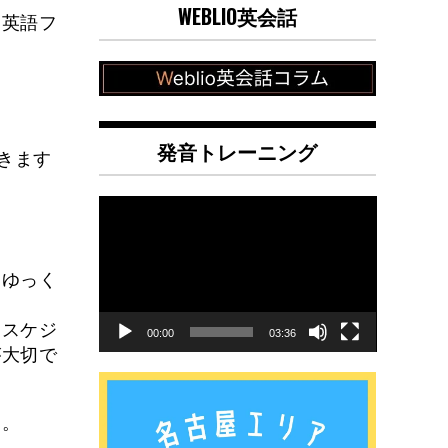
WEBLIO英会話
る英語フ
発音トレーニング
善できます
動
画
プ
レ
的ゆっく
ー
ヤ
、スケジ
00:00
03:36
ー
が大切で
す。