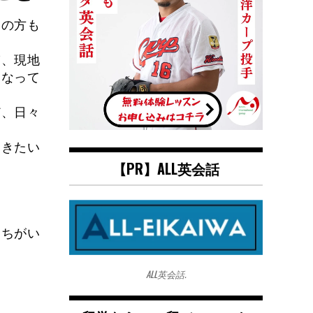
ンの方も
ぎ、現地
になって
ど、日々
おきたい
【PR】ALL英会話
もちがい
ALL英会話.