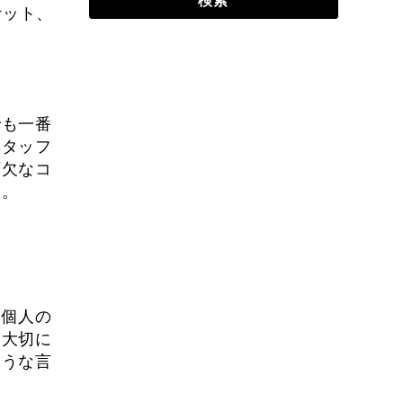
クリケット、
でも一番
スタッフ
可欠なコ
す。
。
、個人の
を大切に
ような言