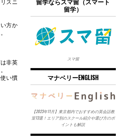
留学ならスマ留（スマート
、リスニ
留学）
使い方か
す。
スマ留
パは非英
す。
マナベリーENGLISH
を使い慣
【2023年11月】東京都内でおすすめの英会話教
室13選！エリア別のスクール紹介や選び方のポ
イントも解説