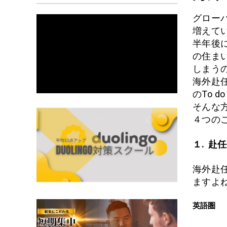
グロー
増えて
半年後
の住ま
しまう
海外赴
のTo 
そんな
４つの
１. 赴
海外赴
ますよ
英語圏