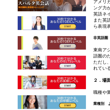
アメリ
ング力
英語ネ
また英
ら表現
非英語圏
東南ア
語圏の
ただし
れてい
２．場
職種や
業種別 