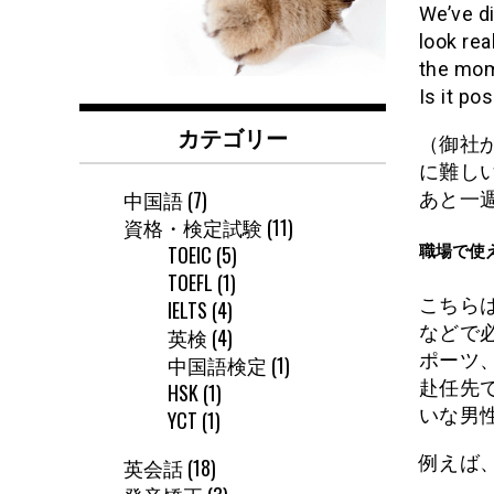
We’ve di
look real
the mom
Is it po
カテゴリー
（御社
に難し
中国語
(7)
あと一
資格・検定試験
(11)
TOEIC
(5)
職場で使
TOEFL
(1)
こちら
IELTS
(4)
などで
英検
(4)
ポーツ
中国語検定
(1)
赴任先
HSK
(1)
いな男
YCT
(1)
例えば
英会話
(18)