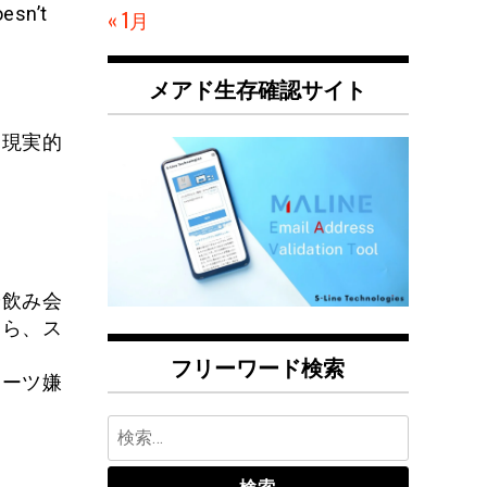
oesn’t
« 1月
メアド生存確認サイト
、現実的
や飲み会
なら、ス
フリーワード検索
ポーツ嫌
検
索: