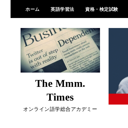
Skip
ホーム
英語学習法
資格・検定試験
to
content
The Mmm.
Times
オンライン語学総合アカデミー