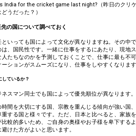
s India for the cricket game last night?（昨日の
はどうだった？）
任先の国について調べておく
任といっても国によって文化が異なりますね。その中
のは、国民性です。一緒に仕事をするにあたり、現地
な人たちなのかを予測しておくことで、仕事に最も不
ケーションがスムーズになり、仕事をしやすくなりま
にしているか？
ジネスマン同士でも国によって優先順位が異なります
の時間を大切にする国、宗教を重んじる傾向が強い国
尊重する国と様々です。ただ、日本と比べると、家族
が比較的多いため、ご自身の奥様やお子様を卑下する
は避けた方がよいと思います。