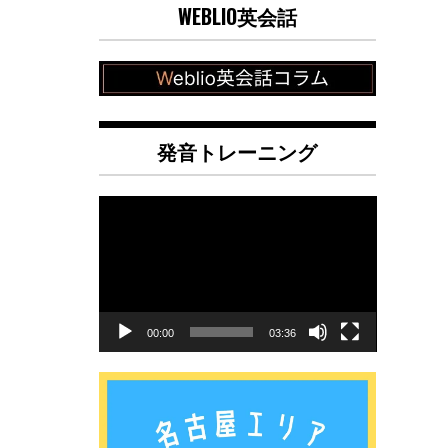
WEBLIO英会話
発音トレーニング
動
画
プ
レ
ー
ヤ
00:00
03:36
ー