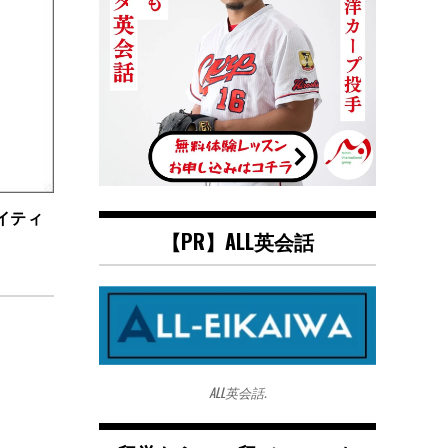
イティ
【PR】ALL英会話
ALL英会話.