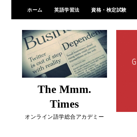
Skip
ホーム
英語学習法
資格・検定試験
to
content
The Mmm.
Times
オンライン語学総合アカデミー