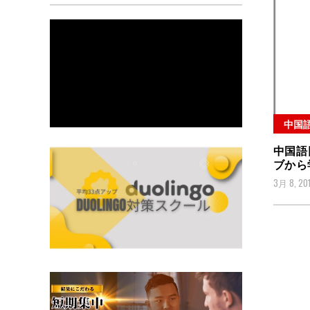
中国
中国語
ブから
3月 8, 20