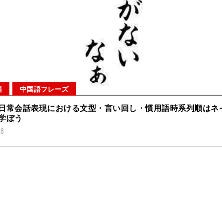
語
中国語フレーズ
日常会話表現における文型・言い回し・慣用語時系列順はネ
学ぼう
18