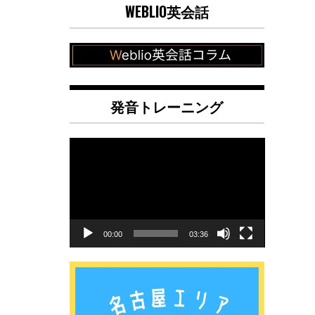
WEBLIO英会話
発音トレーニング
動
画
プ
レ
ー
ヤ
00:00
03:36
ー