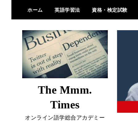
Skip
ホーム
英語学習法
資格・検定試験
to
content
The Mmm.
Times
オンライン語学総合アカデミー