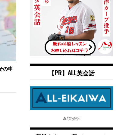
その申
【PR】ALL英会話
ALL英会話.