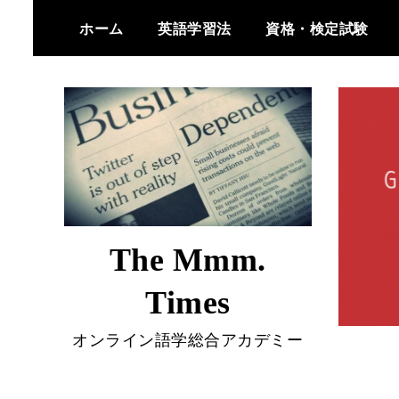
Skip
ホーム
英語学習法
資格・検定試験
to
content
The Mmm.
Times
オンライン語学総合アカデミー