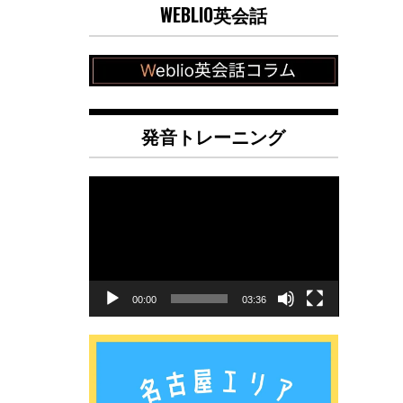
WEBLIO英会話
発音トレーニング
動
画
プ
レ
ー
ヤ
00:00
03:36
ー