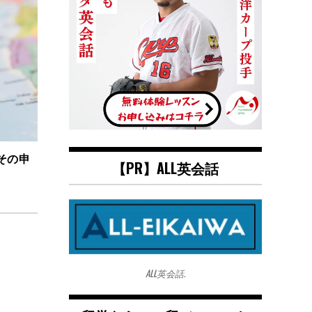
その申
【PR】ALL英会話
ALL英会話.