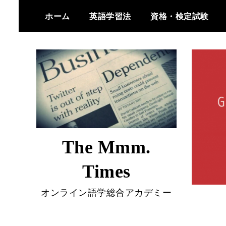
Skip
ホーム
英語学習法
資格・検定試験
to
content
The Mmm.
Times
オンライン語学総合アカデミー