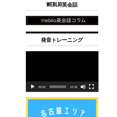
WEBLIO英会話
発音トレーニング
動
画
プ
レ
ー
ヤ
00:00
03:36
ー