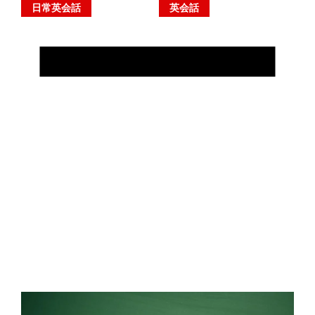
ー
日常英会話
英会話